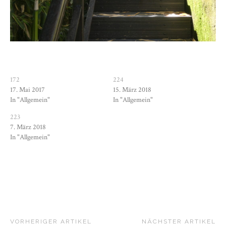
172
224
17. Mai 2017
15. März 2018
In "Allgemein"
In "Allgemein"
223
7. März 2018
In "Allgemein"
VORHERIGER ARTIKEL
NÄCHSTER ARTIKEL