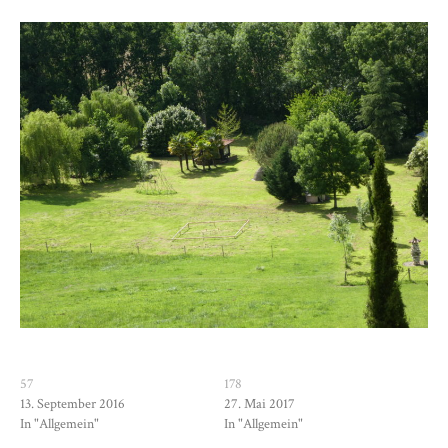
57
178
13. September 2016
27. Mai 2017
In "Allgemein"
In "Allgemein"