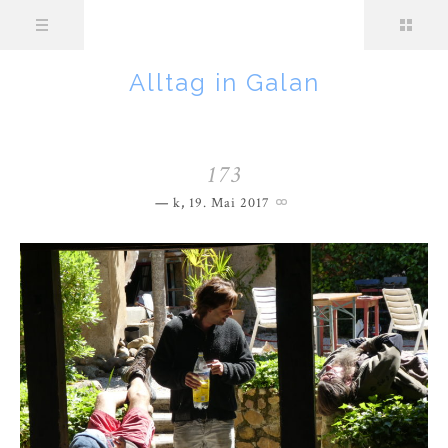
Alltag in Galan
173
k
,
19. Mai 2017