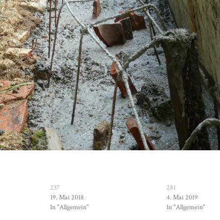
237
281
19. Mai 2018
4. Mai 2019
In "Allgemein"
In "Allgemein"