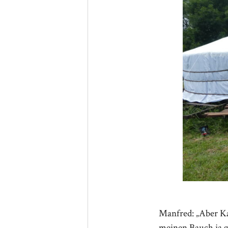
Manfred: „Aber Ka
meinen Bauch ja g