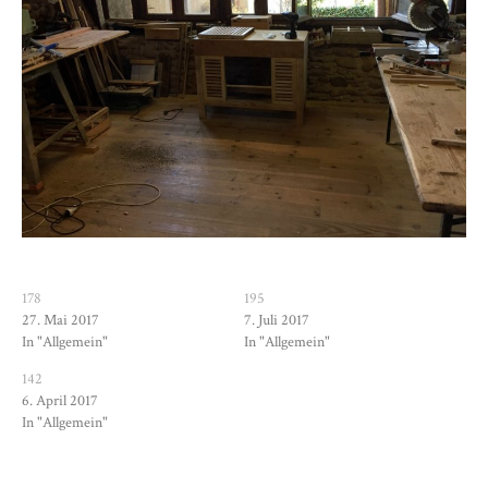
178
195
27. Mai 2017
7. Juli 2017
In "Allgemein"
In "Allgemein"
142
6. April 2017
In "Allgemein"