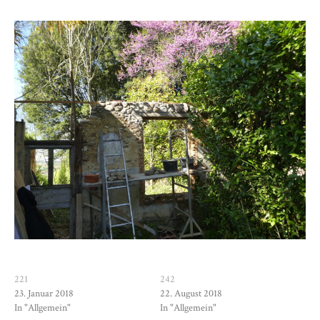
221
242
23. Januar 2018
22. August 2018
In "Allgemein"
In "Allgemein"